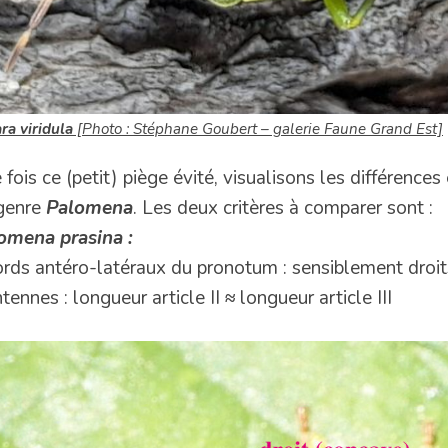
ra viridula
[Photo : Stéphane Goubert – galerie Faune Grand Est]
 fois ce (petit) piège évité, visualisons les différence
genre
Palomena
. Les deux critères à comparer sont :
omena prasina :
ords antéro-latéraux du pronotum : sensiblement droits
ntennes : longueur article II
≈
longueur article III