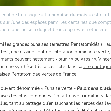
jectif de la rubrique
« La punaise du mois »
est d’atti
s sur l’une des espèces parmi les centaines que comp
onomique, au sein duquel beaucoup reste à étudier et 
mi les grandes punaises terrestres Pentatomidés (= a
icles), une dizaine sont de coloration dominante verte,
ernants peuvent nettement « brunir » ou « rosir ». Vin
fait une synthèse très accessible dans sa
Clé photogra
aises Pentatomidae vertes de France
.
souvent dénommée « Punaise verte »
Palomena prasi
aises les plus communes. On la trouve par milliers da
illus, tant au battage qu’en fauchant les herbes des la
ères, où, pendant tout l’été, les larves à différents st