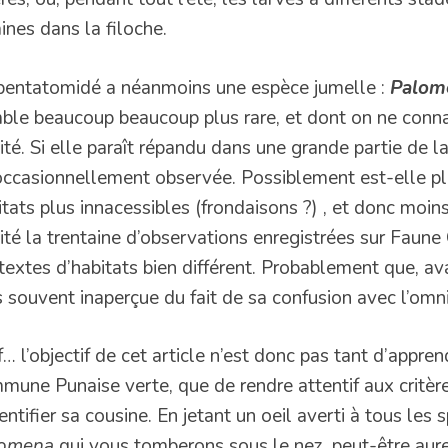
ines dans la filoche.
pentatomidé a néanmoins une espèce jumelle :
Palome
ble beaucoup beaucoup plus rare, et dont on ne conna
ité. Si elle paraît répandu dans une grande partie de la
occasionnellement observée. Possiblement est-elle pl
itats plus innacessibles (frondaisons ?) , et donc moin
lité la trentaine d’observations enregistrées sur Faun
textes d’habitats bien différent. Probablement que, ava
s souvent inaperçue du fait de sa confusion avec l’om
f… l’objectif de cet article n’est donc pas tant d’appre
mune Punaise verte, que de rendre attentif aux critèr
entifier sa cousine. En jetant un oeil averti à tous les
lomena
qui vous tomberons sous le nez, peut-être aure