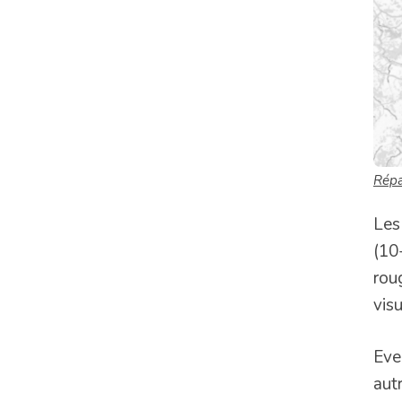
Répa
Les
(10
rou
vis
Eve
aut