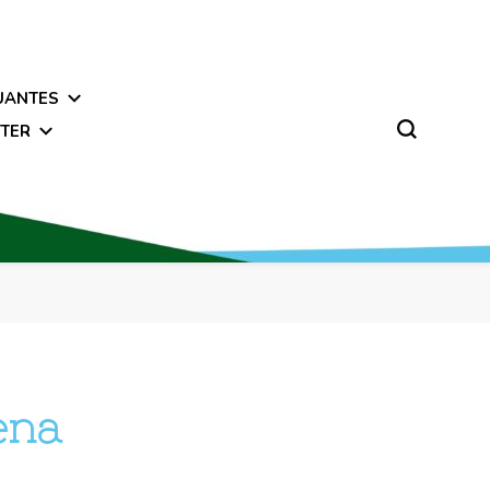
UANTES
TER
ena