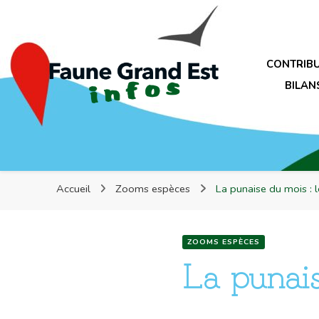
Faune Grand Est Infos
CONTRIB
BILAN
Faune Grand Est Infos
Accueil
Zooms espèces
La punaise du mois :
ZOOMS ESPÈCES
La punais