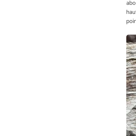
abo
hau
poin