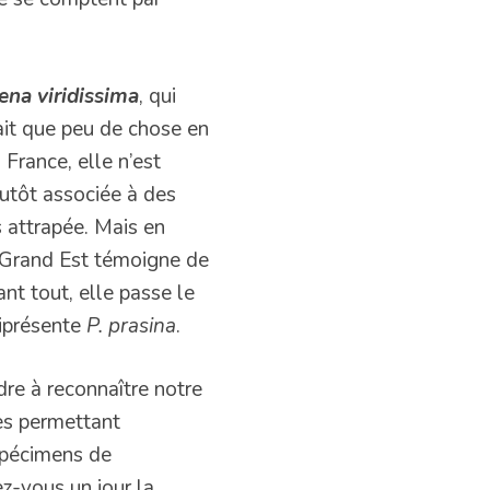
na viridissima
, qui
it que peu de chose en
 France, elle n’est
utôt associée à des
s attrapée. Mais en
e Grand Est témoigne de
nt tout, elle passe le
niprésente
P. prasina
.
ndre à reconnaître notre
es permettant
 spécimens de
z-vous un jour la