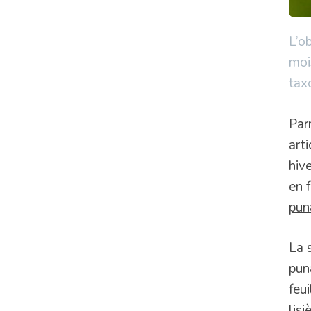
L’ob
moi
tax
Par
art
hiv
en 
pun
La 
pun
feu
lisi