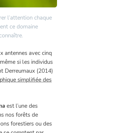
rer l’attention chaque
tent ce domaine
connaître.
ux antennes avec cinq
 même si les individus
cent Derreumaux (2014)
phique simplifiée des
na
est l’une des
ns nos forêts de
yons forestiers ou des
ade se comptent par