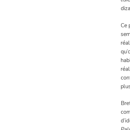
diza
Ce 
sem
réal
qu’
hab
réa
con
plu
Bre
com
d’id
Pa