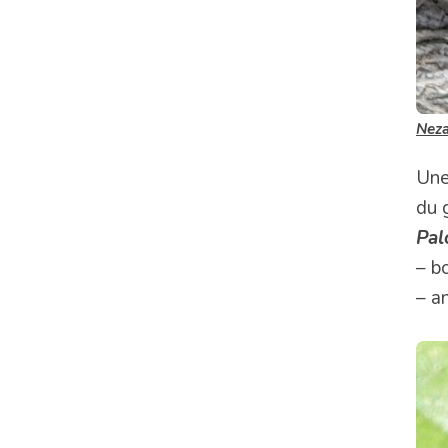
Neza
Une
du 
Pal
– b
– a