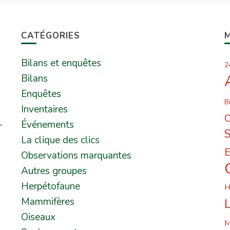
CATÉGORIES
Bilans et enquêtes
2
Bilans
Enquêtes
B
Inventaires
C
-
Événements
La clique des clics
E
Observations marquantes
Autres groupes
Herpétofaune
H
Mammifères
L
Oiseaux
M