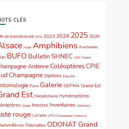
MOTS CLÉS
2025
2024
2023
2026
4h de la biodiversité
2018
Alsace
Amphibiens
Arachnides
Alyte
BUFO
Bulletin SHNEC
ilan
CEN Alsace
Coléoptères
CPIE
hampagne-Ardenne
Sud Champagne
Diptères
Enquête
Galerie
ntomologie
GEPMA
Grand-Est
Flore
Grand Est
Hyménoptères
Herpétofaune
Inventaires
émiptères
Insectes
Imago
Libellules
iste rouge
Lorraine
LPO Champagne-Ardenne
ODONAT Grand
ammifères
Odonates