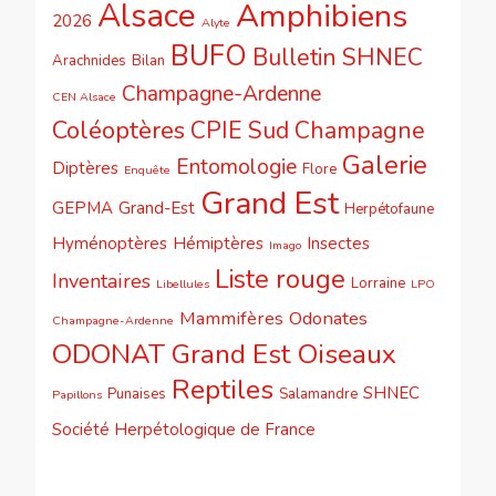
Alsace
Amphibiens
2026
Alyte
BUFO
Bulletin SHNEC
Arachnides
Bilan
Champagne-Ardenne
CEN Alsace
Coléoptères
CPIE Sud Champagne
Galerie
Entomologie
Diptères
Flore
Enquête
Grand Est
GEPMA
Grand-Est
Herpétofaune
Hyménoptères
Hémiptères
Insectes
Imago
Liste rouge
Inventaires
Lorraine
Libellules
LPO
Mammifères
Odonates
Champagne-Ardenne
ODONAT Grand Est
Oiseaux
Reptiles
SHNEC
Punaises
Salamandre
Papillons
Société Herpétologique de France