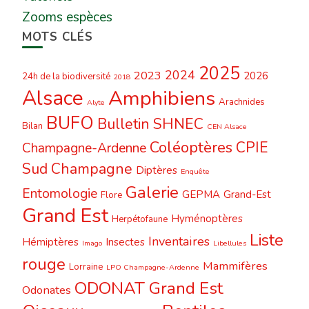
Zooms espèces
MOTS CLÉS
2025
2024
2023
2026
24h de la biodiversité
2018
Alsace
Amphibiens
Arachnides
Alyte
BUFO
Bulletin SHNEC
Bilan
CEN Alsace
Coléoptères
CPIE
Champagne-Ardenne
Sud Champagne
Diptères
Enquête
Galerie
Entomologie
GEPMA
Grand-Est
Flore
Grand Est
Hyménoptères
Herpétofaune
Liste
Inventaires
Hémiptères
Insectes
Imago
Libellules
rouge
Mammifères
Lorraine
LPO Champagne-Ardenne
ODONAT Grand Est
Odonates