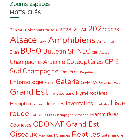
Zooms espèces
MOTS CLÉS
2025
2024
2023
2026
24h de la biodiversité
2018
Alsace
Amphibiens
Arachnides
Alyte
BUFO
Bulletin SHNEC
Bilan
CEN Alsace
Coléoptères
CPIE
Champagne-Ardenne
Sud Champagne
Diptères
Enquête
Galerie
Entomologie
GEPMA
Grand-Est
Flore
Grand Est
Hyménoptères
Herpétofaune
Liste
Inventaires
Hémiptères
Insectes
Imago
Libellules
rouge
Mammifères
Lorraine
LPO Champagne-Ardenne
ODONAT Grand Est
Odonates
Oiseaux
Reptiles
Punaises
Salamandre
Papillons