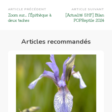
Navigation
ARTICLE PRÉCÉDENT
ARTICLE SUIVANT
Zoom sur… l’Épithèque à
[Actualité SHF] Bilan
d’article
deux taches
POPReptile 2024
Articles recommandés