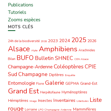
Publications
Tutoriels
Zooms espèces
MOTS CLÉS
2025
2024
2023
2026
24h de la biodiversité
2018
Alsace
Amphibiens
Arachnides
Alyte
BUFO
Bulletin SHNEC
Bilan
CEN Alsace
Coléoptères
CPIE
Champagne-Ardenne
Sud Champagne
Diptères
Enquête
Galerie
Entomologie
GEPMA
Grand-Est
Flore
Grand Est
Hyménoptères
Herpétofaune
Liste
Inventaires
Hémiptères
Insectes
Imago
Libellules
rouge
Mammifères
Lorraine
LPO Champagne-Ardenne