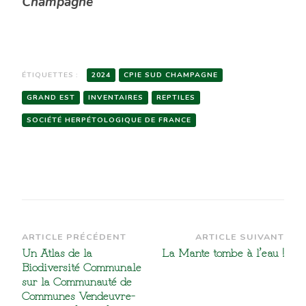
Champagne
ÉTIQUETTES :
2024
CPIE SUD CHAMPAGNE
GRAND EST
INVENTAIRES
REPTILES
SOCIÉTÉ HERPÉTOLOGIQUE DE FRANCE
Navigation
ARTICLE PRÉCÉDENT
ARTICLE SUIVANT
Un Atlas de la
La Mante tombe à l’eau !
d’article
Biodiversité Communale
sur la Communauté de
Communes Vendeuvre-