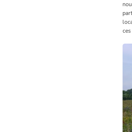
nous
par
loc
ces