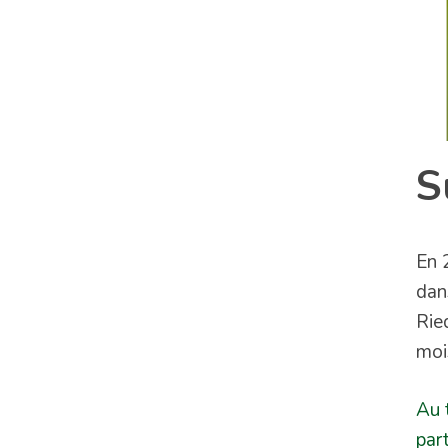
S
En 
dan
Rie
moi
Au 
par