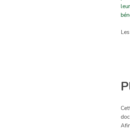
leu
bén
Les
P
Cet
doc
Afi