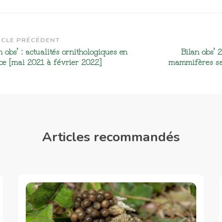
vigation
ICLE PRÉCÉDENT
n obs’ : actualités ornithologiques en
Bilan obs’ 
article
ce [mai 2021 à février 2022]
mammifères sai
Articles recommandés