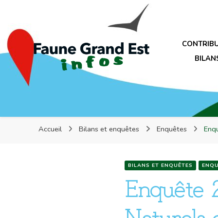
Faune Grand Est Infos
CONTRIB
BILAN
Faune Grand Est Infos
Accueil
Bilans et enquêtes
Enquêtes
Enqu
BILANS ET ENQUÊTES
ENQU
Enquête 
Naturels 