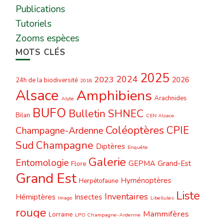
Publications
Tutoriels
Zooms espèces
MOTS CLÉS
2025
2024
2023
2026
24h de la biodiversité
2018
Alsace
Amphibiens
Arachnides
Alyte
BUFO
Bulletin SHNEC
Bilan
CEN Alsace
Coléoptères
CPIE
Champagne-Ardenne
Sud Champagne
Diptères
Enquête
Galerie
Entomologie
GEPMA
Grand-Est
Flore
Grand Est
Hyménoptères
Herpétofaune
Liste
Inventaires
Hémiptères
Insectes
Imago
Libellules
rouge
Mammifères
Lorraine
LPO Champagne-Ardenne