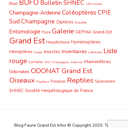
BUFO
Bulletin SHNEC
Bilan
CEN Alsace
Coléoptères
CPIE
Champagne-Ardenne
Sud Champagne
Diptères
Enquête
Galerie
Entomologie
GEPMA
Grand-Est
Flore
Grand Est
Hyménoptères
Herpétofaune
Liste
Inventaires
Hémiptères
Insectes
Imago
Libellules
rouge
Mammifères
Lorraine
LPO Champagne-Ardenne
ODONAT Grand Est
Odonates
Oiseaux
Reptiles
Punaises
Salamandre
Papillons
SHNEC
Société Herpétologique de France
Blog Faune Grand Est Infos © Copyright 2025. Tous