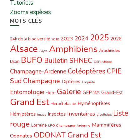
Tutoriels
Zooms espèces
MOTS CLÉS
2025
2024
2023
2026
24h de la biodiversité
2018
Alsace
Amphibiens
Arachnides
Alyte
BUFO
Bulletin SHNEC
Bilan
CEN Alsace
Coléoptères
CPIE
Champagne-Ardenne
Sud Champagne
Diptères
Enquête
Galerie
Entomologie
GEPMA
Grand-Est
Flore
Grand Est
Hyménoptères
Herpétofaune
Liste
Inventaires
Hémiptères
Insectes
Imago
Libellules
rouge
Mammifères
Lorraine
LPO Champagne-Ardenne
ODONAT Grand Est
Odonates