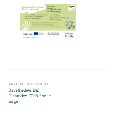
Navigation
ARTICLE PRÉCÉDENT
Savethedate-24h –
d’article
24stunden 2026 final –
large