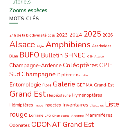
Tutoriels
Zooms espèces
MOTS CLÉS
2025
2024
2023
2026
24h de la biodiversité
2018
Alsace
Amphibiens
Arachnides
Alyte
BUFO
Bulletin SHNEC
Bilan
CEN Alsace
Coléoptères
CPIE
Champagne-Ardenne
Sud Champagne
Diptères
Enquête
Galerie
Entomologie
GEPMA
Grand-Est
Flore
Grand Est
Hyménoptères
Herpétofaune
Liste
Inventaires
Hémiptères
Insectes
Imago
Libellules
rouge
Mammifères
Lorraine
LPO Champagne-Ardenne
ODONAT Grand Est
Odonates