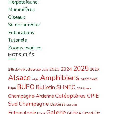
Herpétofaune
Mammifères
Oiseaux
Se documenter
Publications
Tutoriels
Zooms espèces
MOTS CLÉS
2025
2024
2023
2026
24h de la biodiversité
2018
Alsace
Amphibiens
Arachnides
Alyte
BUFO
Bulletin SHNEC
Bilan
CEN Alsace
Coléoptères
CPIE
Champagne-Ardenne
Sud Champagne
Diptères
Enquête
Galerie
Entomologie
GEPMA
Grand-Est
Flore