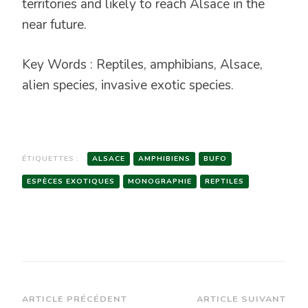
territories and likely to reach Alsace in the
near future.
Key Words : Reptiles, amphibians, Alsace,
alien species, invasive exotic species.
ÉTIQUETTES :
ALSACE
AMPHIBIENS
BUFO
ESPÈCES EXOTIQUES
MONOGRAPHIE
REPTILES
Navigation
ARTICLE PRÉCÉDENT
ARTICLE SUIVANT