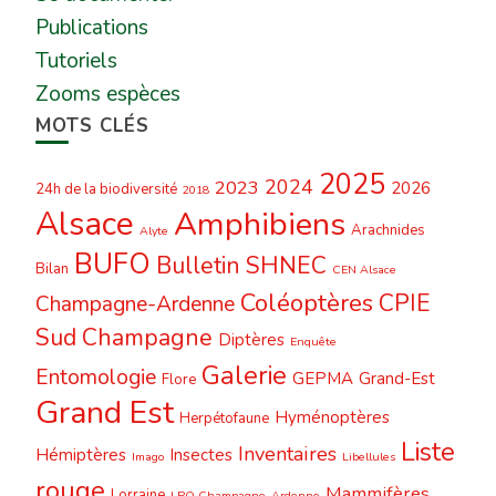
Publications
Tutoriels
Zooms espèces
MOTS CLÉS
2025
2024
2023
2026
24h de la biodiversité
2018
Alsace
Amphibiens
Arachnides
Alyte
BUFO
Bulletin SHNEC
Bilan
CEN Alsace
Coléoptères
CPIE
Champagne-Ardenne
Sud Champagne
Diptères
Enquête
Galerie
Entomologie
GEPMA
Grand-Est
Flore
Grand Est
Hyménoptères
Herpétofaune
Liste
Inventaires
Hémiptères
Insectes
Imago
Libellules
rouge
Mammifères
Lorraine
LPO Champagne-Ardenne