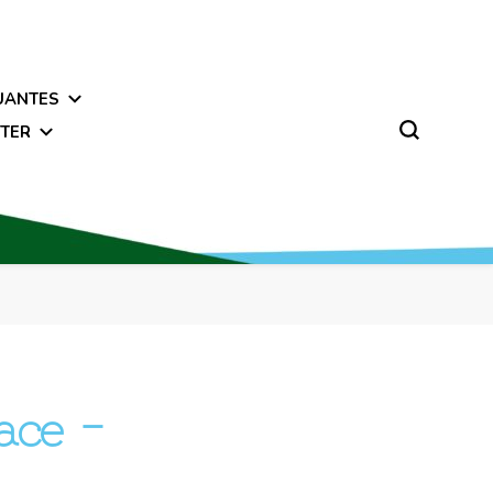
UANTES
TER
ace –