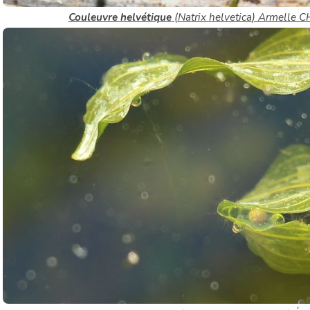
Couleuvre helvétique
(
Natrix helvetica
) Armelle