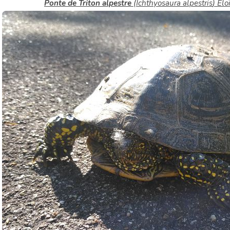
Ponte de Triton alpestre
(
Ichthyosaura alpestris
) Él