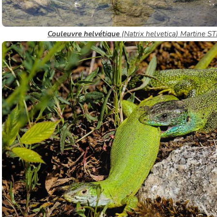
Couleuvre helvétique
(
Natrix helvetica
) Martine 