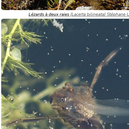
Lézards à deux raies
(
Lacerta bilineata
) Stéphan