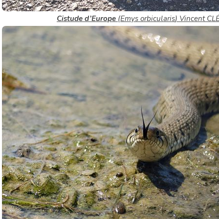
Cistude d’Europe
(
Emys orbicularis
) Vincent C