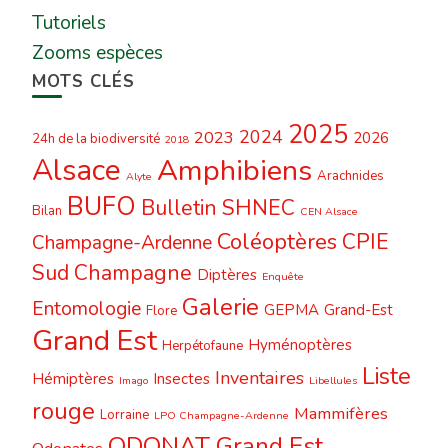
Tutoriels
Zooms espèces
MOTS CLÉS
2025
2024
2023
2026
24h de la biodiversité
2018
Alsace
Amphibiens
Arachnides
Alyte
BUFO
Bulletin SHNEC
Bilan
CEN Alsace
Coléoptères
CPIE
Champagne-Ardenne
Sud Champagne
Diptères
Enquête
Galerie
Entomologie
GEPMA
Grand-Est
Flore
Grand Est
Hyménoptères
Herpétofaune
Liste
Inventaires
Hémiptères
Insectes
Imago
Libellules
rouge
Mammifères
Lorraine
LPO Champagne-Ardenne
ODONAT Grand Est