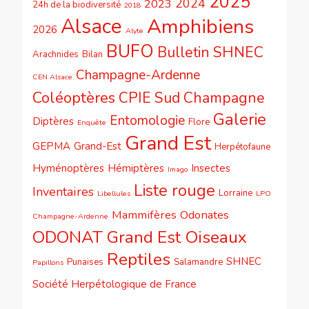
2025
2024
2023
24h de la biodiversité
2018
Alsace
Amphibiens
2026
Alyte
BUFO
Bulletin SHNEC
Arachnides
Bilan
Champagne-Ardenne
CEN Alsace
Coléoptères
CPIE Sud Champagne
Galerie
Entomologie
Diptères
Flore
Enquête
Grand Est
GEPMA
Grand-Est
Herpétofaune
Hyménoptères
Hémiptères
Insectes
Imago
Liste rouge
Inventaires
Lorraine
Libellules
LPO
Mammifères
Odonates
Champagne-Ardenne
ODONAT Grand Est
Oiseaux
Reptiles
SHNEC
Punaises
Salamandre
Papillons
Société Herpétologique de France