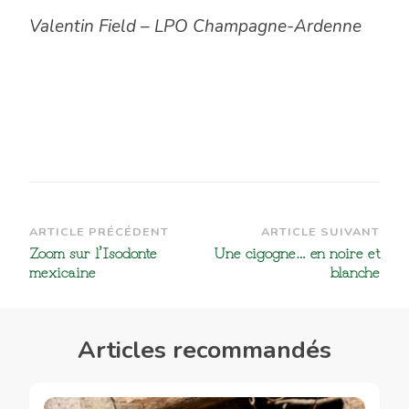
Valentin Field – LPO Champagne-Ardenne
Navigation
ARTICLE PRÉCÉDENT
ARTICLE SUIVANT
Zoom sur l’Isodonte
Une cigogne… en noire et
d’article
mexicaine
blanche
Articles recommandés