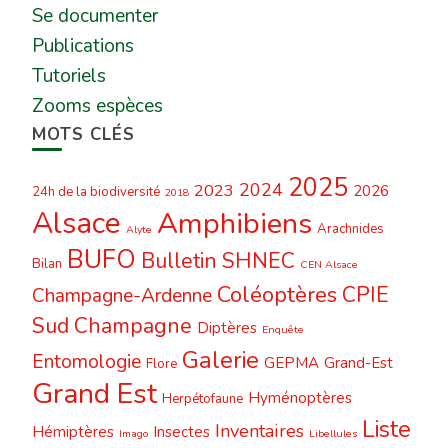
Se documenter
Publications
Tutoriels
Zooms espèces
MOTS CLÉS
2025
2024
2023
2026
24h de la biodiversité
2018
Alsace
Amphibiens
Arachnides
Alyte
BUFO
Bulletin SHNEC
Bilan
CEN Alsace
Coléoptères
CPIE
Champagne-Ardenne
Sud Champagne
Diptères
Enquête
Galerie
Entomologie
GEPMA
Grand-Est
Flore
Grand Est
Hyménoptères
Herpétofaune
Liste
Inventaires
Hémiptères
Insectes
Imago
Libellules