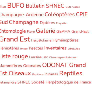
BUFO
Bulletin SHNEC
ilan
CEN Alsace
Coléoptères
CPIE
Champagne-Ardenne
Sud Champagne
Diptères
Enquête
Galerie
Entomologie
GEPMA
Grand-Est
Flore
Grand Est
Hyménoptères
Herpétofaune
Inventaires
Hémiptères
Insectes
Imago
Libellules
Liste rouge
Lorraine
LPO Champagne-Ardenne
ODONAT Grand
Mammifères
Odonates
Est
Oiseaux
Reptiles
Punaises
Papillons
SHNEC
Société Herpétologique de France
Salamandre