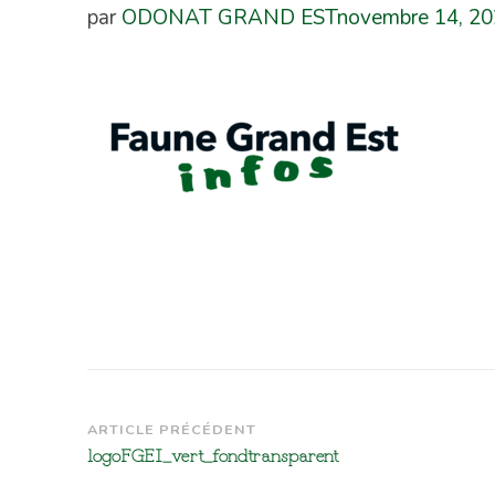
par
ODONAT GRAND EST
novembre 14, 2
Navigation
ARTICLE PRÉCÉDENT
logoFGEI_vert_fondtransparent
d’article