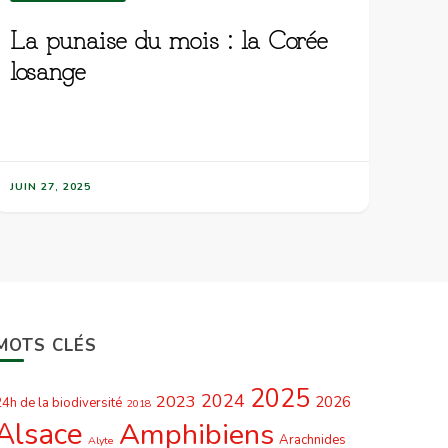
La punaise du mois : la Corée
losange
JUIN 27, 2025
MOTS CLÉS
2025
2024
2023
2026
4h de la biodiversité
2018
Alsace
Amphibiens
Arachnides
Alyte