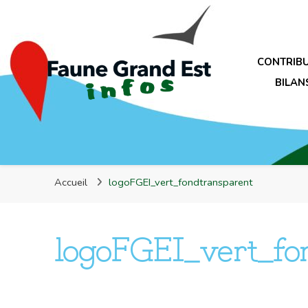
Faune Grand Est Infos
CONTRIB
BILAN
Faune Grand Est Infos
Accueil
logoFGEI_vert_fondtransparent
logoFGEI_vert_fo