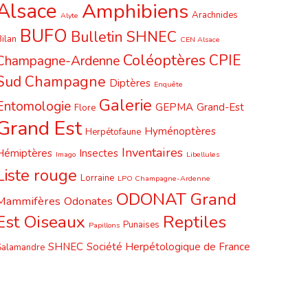
Alsace
Amphibiens
Arachnides
Alyte
BUFO
Bulletin SHNEC
ilan
CEN Alsace
Coléoptères
CPIE
Champagne-Ardenne
Sud Champagne
Diptères
Enquête
Galerie
Entomologie
GEPMA
Grand-Est
Flore
Grand Est
Hyménoptères
Herpétofaune
Inventaires
Hémiptères
Insectes
Imago
Libellules
Liste rouge
Lorraine
LPO Champagne-Ardenne
ODONAT Grand
Mammifères
Odonates
Est
Oiseaux
Reptiles
Punaises
Papillons
SHNEC
Société Herpétologique de France
Salamandre