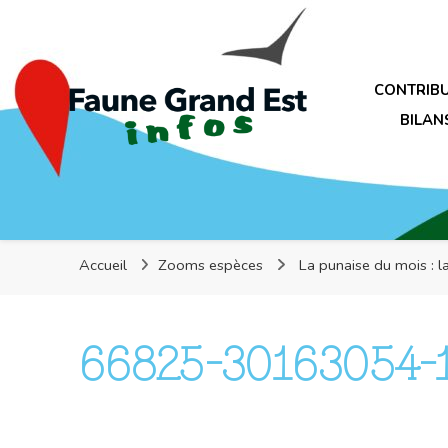
Faune Grand Est Infos
CONTRIB
BILAN
Faune Grand Est Infos
Accueil
Zooms espèces
La punaise du mois : l
66825-30163054-