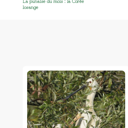
La punaise du mois : la Corée
d’article
losange