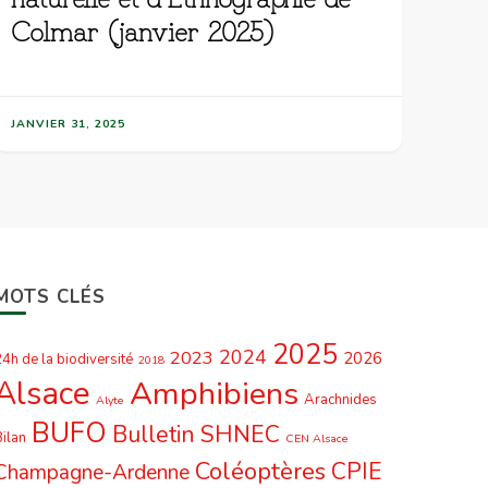
Colmar (janvier 2025)
JANVIER 31, 2025
MOTS CLÉS
2025
2024
2023
2026
4h de la biodiversité
2018
Alsace
Amphibiens
Arachnides
Alyte
BUFO
Bulletin SHNEC
ilan
CEN Alsace
Coléoptères
CPIE
Champagne-Ardenne