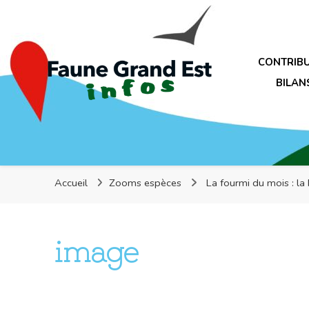
Faune Grand Est Infos
CONTRIB
BILAN
Faune Grand Est Infos
Accueil
Zooms espèces
La fourmi du mois : l
image