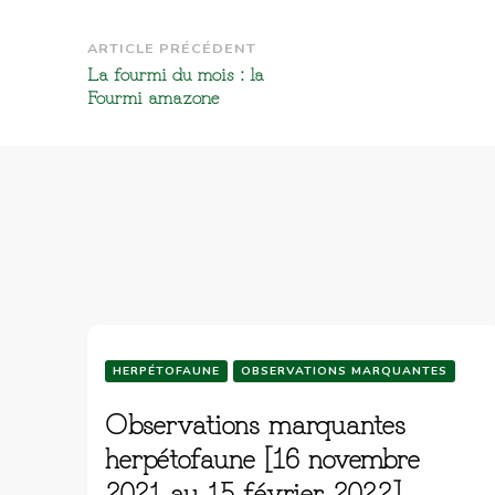
Navigation
ARTICLE PRÉCÉDENT
La fourmi du mois : la
d’article
Fourmi amazone
HERPÉTOFAUNE
OBSERVATIONS MARQUANTES
Observations marquantes
herpétofaune [16 novembre
2021 au 15 février 2022]