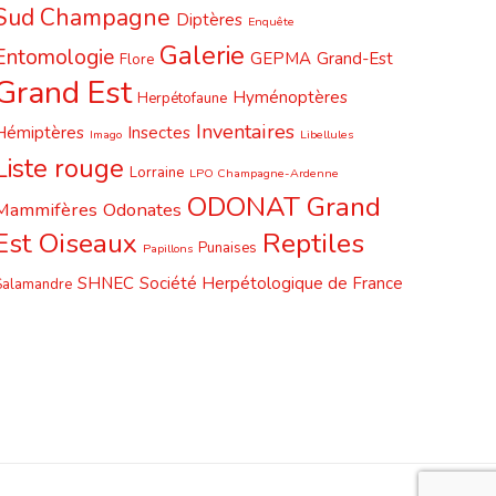
Sud Champagne
Diptères
Enquête
Galerie
Entomologie
GEPMA
Grand-Est
Flore
Grand Est
Hyménoptères
Herpétofaune
Inventaires
Hémiptères
Insectes
Imago
Libellules
Liste rouge
Lorraine
LPO Champagne-Ardenne
ODONAT Grand
Mammifères
Odonates
Est
Oiseaux
Reptiles
Punaises
Papillons
SHNEC
Société Herpétologique de France
Salamandre