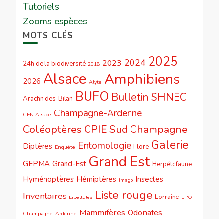
Tutoriels
Zooms espèces
MOTS CLÉS
2025
2024
2023
24h de la biodiversité
2018
Alsace
Amphibiens
2026
Alyte
BUFO
Bulletin SHNEC
Arachnides
Bilan
Champagne-Ardenne
CEN Alsace
Coléoptères
CPIE Sud Champagne
Galerie
Entomologie
Diptères
Flore
Enquête
Grand Est
GEPMA
Grand-Est
Herpétofaune
Hyménoptères
Hémiptères
Insectes
Imago
Liste rouge
Inventaires
Lorraine
Libellules
LPO
Mammifères
Odonates
Champagne-Ardenne