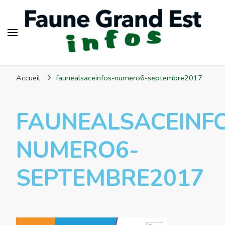
Faune Grand Est Infos
Accueil
faunealsaceinfos-numero6-septembre2017
FAUNEALSACEINF
NUMERO6-
SEPTEMBRE2017