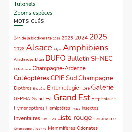
Tutoriels
Zooms espèces
MOTS CLÉS
2025
2024
2023
24h de la biodiversité
2018
Alsace
Amphibiens
2026
Alyte
BUFO
Bulletin SHNEC
Arachnides
Bilan
Champagne-Ardenne
CEN Alsace
Coléoptères
CPIE Sud Champagne
Galerie
Entomologie
Diptères
Flore
Enquête
Grand Est
GEPMA
Grand-Est
Herpétofaune
Hyménoptères
Hémiptères
Insectes
Imago
Liste rouge
Inventaires
Lorraine
Libellules
LPO
Mammifères
Odonates
Champagne-Ardenne