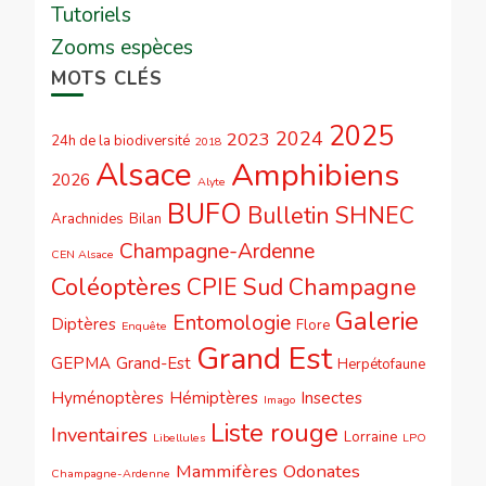
Tutoriels
Zooms espèces
MOTS CLÉS
2025
2024
2023
24h de la biodiversité
2018
Alsace
Amphibiens
2026
Alyte
BUFO
Bulletin SHNEC
Arachnides
Bilan
Champagne-Ardenne
CEN Alsace
Coléoptères
CPIE Sud Champagne
Galerie
Entomologie
Diptères
Flore
Enquête
Grand Est
GEPMA
Grand-Est
Herpétofaune
Hyménoptères
Hémiptères
Insectes
Imago
Liste rouge
Inventaires
Lorraine
Libellules
LPO
Mammifères
Odonates
Champagne-Ardenne