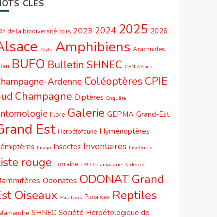
MOTS CLÉS
2025
2024
2023
2026
4h de la biodiversité
2018
Alsace
Amphibiens
Arachnides
Alyte
BUFO
Bulletin SHNEC
ilan
CEN Alsace
Coléoptères
CPIE
hampagne-Ardenne
Sud Champagne
Diptères
Enquête
Galerie
ntomologie
GEPMA
Grand-Est
Flore
Grand Est
Hyménoptères
Herpétofaune
Inventaires
émiptères
Insectes
Imago
Libellules
iste rouge
Lorraine
LPO Champagne-Ardenne
ODONAT Grand
ammifères
Odonates
Est
Oiseaux
Reptiles
Punaises
Papillons
SHNEC
Société Herpétologique de
alamandre