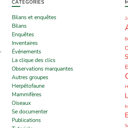
CATÉGORIES
Bilans et enquêtes
2
Bilans
Enquêtes
B
Inventaires
C
-
Événements
La clique des clics
E
Observations marquantes
Autres groupes
Herpétofaune
H
Mammifères
L
Oiseaux
M
Se documenter
Publications
S