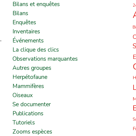
Bilans et enquêtes
2
Bilans
Enquêtes
B
Inventaires
C
-
Événements
La clique des clics
E
Observations marquantes
Autres groupes
Herpétofaune
H
Mammifères
L
Oiseaux
M
Se documenter
Publications
S
Tutoriels
F
Zooms espèces