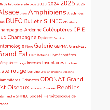
2025
2024
2023
2026
4h de la biodiversité
2018
Alsace
Amphibiens
Arachnides
Alyte
BUFO
Bulletin SHNEC
ilan
CEN Alsace
Coléoptères
CPIE
hampagne-Ardenne
Sud Champagne
Diptères
Enquête
Galerie
ntomologie
GEPMA
Grand-Est
Flore
Grand Est
Hyménoptères
Herpétofaune
Inventaires
émiptères
Insectes
Imago
Libellules
iste rouge
Lorraine
LPO Champagne-Ardenne
ODONAT Grand
ammifères
Odonates
Est
Oiseaux
Reptiles
Punaises
Papillons
SHNEC
Société Herpétologique de
alamandre
rance