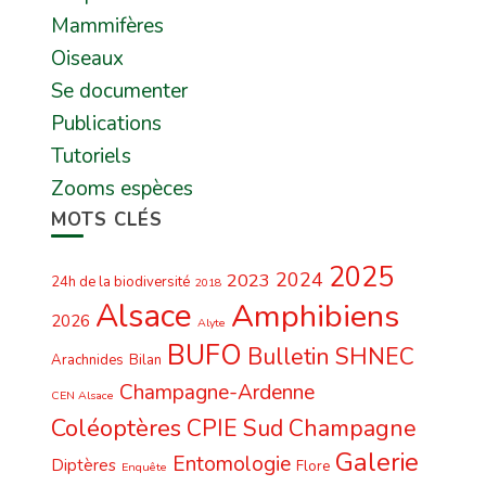
Mammifères
Oiseaux
Se documenter
Publications
Tutoriels
Zooms espèces
MOTS CLÉS
2025
2024
2023
24h de la biodiversité
2018
Alsace
Amphibiens
2026
Alyte
BUFO
Bulletin SHNEC
Arachnides
Bilan
Champagne-Ardenne
CEN Alsace
Coléoptères
CPIE Sud Champagne
Galerie
Entomologie
Diptères
Flore
Enquête