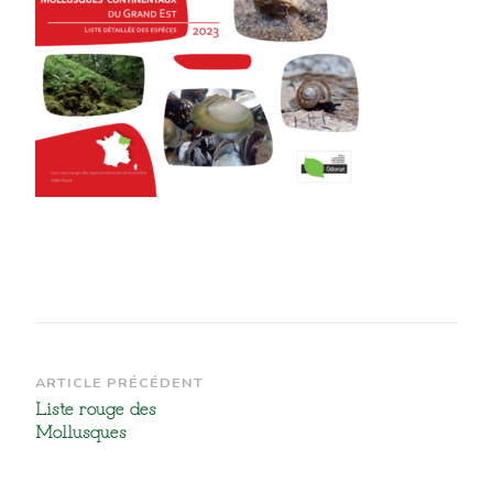
Navigation
ARTICLE PRÉCÉDENT
Liste rouge des
d’article
Mollusques