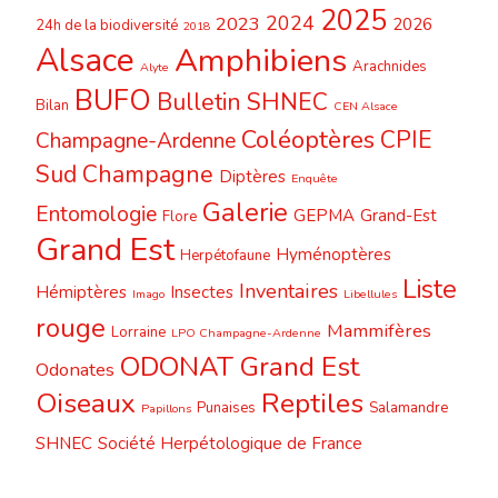
2025
2024
2023
2026
24h de la biodiversité
2018
Alsace
Amphibiens
Arachnides
Alyte
BUFO
Bulletin SHNEC
Bilan
CEN Alsace
Coléoptères
CPIE
Champagne-Ardenne
Sud Champagne
Diptères
Enquête
Galerie
Entomologie
GEPMA
Grand-Est
Flore
Grand Est
Hyménoptères
Herpétofaune
Liste
Inventaires
Hémiptères
Insectes
Imago
Libellules
rouge
Mammifères
Lorraine
LPO Champagne-Ardenne
ODONAT Grand Est
Odonates
Oiseaux
Reptiles
Punaises
Salamandre
Papillons
SHNEC
Société Herpétologique de France