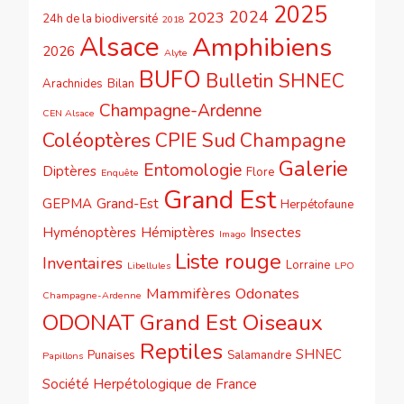
2025
2024
2023
24h de la biodiversité
2018
Alsace
Amphibiens
2026
Alyte
BUFO
Bulletin SHNEC
Arachnides
Bilan
Champagne-Ardenne
CEN Alsace
Coléoptères
CPIE Sud Champagne
Galerie
Entomologie
Diptères
Flore
Enquête
Grand Est
GEPMA
Grand-Est
Herpétofaune
Hyménoptères
Hémiptères
Insectes
Imago
Liste rouge
Inventaires
Lorraine
Libellules
LPO
Mammifères
Odonates
Champagne-Ardenne
ODONAT Grand Est
Oiseaux
Reptiles
SHNEC
Punaises
Salamandre
Papillons
Société Herpétologique de France